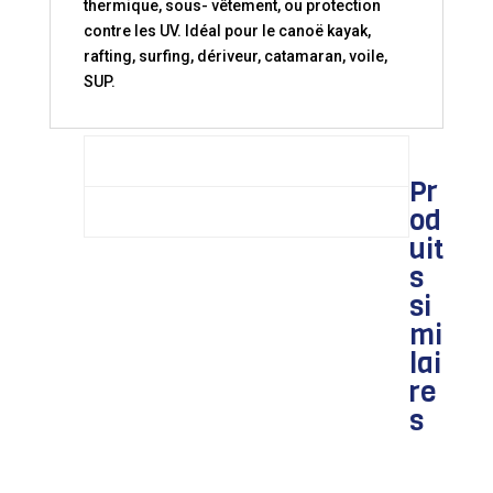
thermique, sous- vêtement, ou protection
contre les UV. Idéal pour le canoë kayak,
rafting, surfing, dériveur, catamaran, voile,
SUP.
TAILLES:
XS
S
M
Pr
od
L
XL
XXL
uit
s
si
mi
lai
CARACTÉRISTIQUES:
re
Matériaux : Néoprène 2,5mm
s
Confort: Coutures plates
Plus: Renfort PU aux genoux et aux fesses