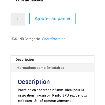
Taille de pantalon
quantité
Ajouter au panier
de
VÊTEMENT
NÉOPRÈNE
PANTALON
UGS :
ND
Catégorie :
Short/Pantalon
FROZZ
Description
Informations complémentaires
Description
Pantalon en néoprène 2,5 mm. idéal pour la
navigation mi-saison. Renfort PU aux genoux
et fesses. Utilisé comme vêtement