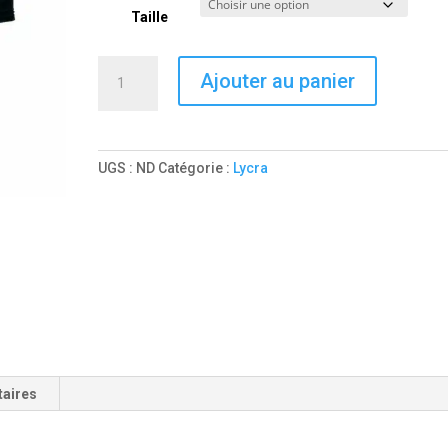
Taille
quantité
Ajouter au panier
de
VÊTEMENT
THERMIQUE
FASTON
UGS :
ND
Catégorie :
Lycra
HOMME
taires