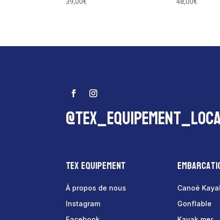
39,00
€
48,00
€
@tex_equipement_loca
Tex Equipement
Embarcati
À propos de nous
Canoë Kaya
Instagram
Gonflable
Facebook
Kayak mer