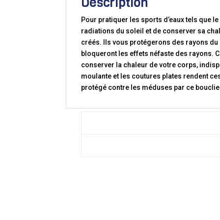
Description
Pour pratiquer les sports d’eaux tels que le
radiations du soleil et de conserver sa cha
créés. Ils vous protégerons des rayons du s
bloqueront les effets néfaste des rayons.
conserver la chaleur de votre corps, indisp
moulante et les coutures plates rendent ces
protégé contre les méduses par ce bouclie
TAILLES:
XS
S
M
L
XL
XXL
CARACTÉRISTIQUES:
Matériaux : Nylon 80%, Elastane 20%