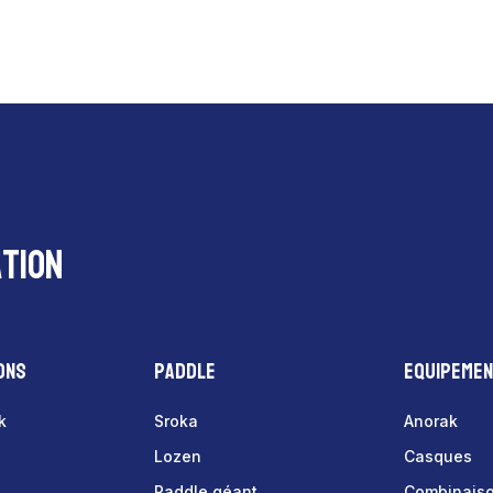
tion
ons
Paddle
Equipeme
k
Sroka
Anorak
Lozen
Casques
Paddle géant
Combinais