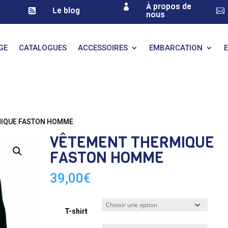
À propos de

Le blog


nous
GE
CATALOGUES
ACCESSOIRES
EMBARCATION
MIQUE FASTON HOMME
VÊTEMENT THERMIQUE
FASTON HOMME
39,00
€
T-shirt