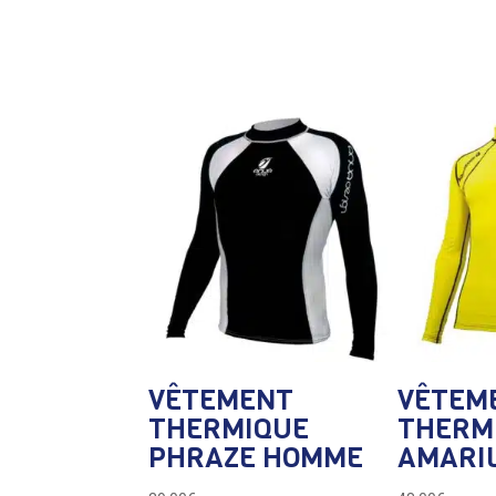
Confort: Coutures plates et molletonné (fle
l’intérieur
Manches: Longues ou Courtes
Sécurité : Anti UV et protection contre les
VÊTEMENT
VÊTEM
THERMIQUE
THERM
PHRAZE HOMME
AMARI