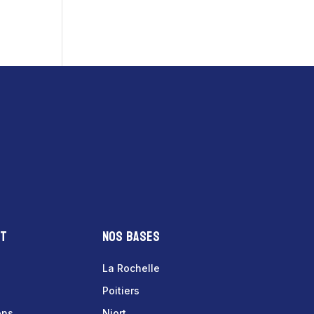
nt
Nos bases
La Rochelle
Poitiers
ons
Niort