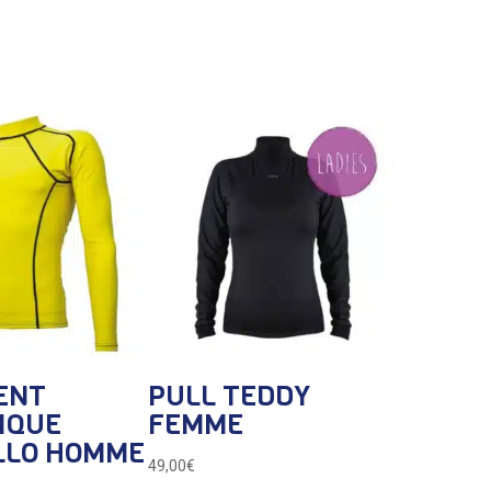
ece) à
 méduses
ENT
PULL TEDDY
IQUE
FEMME
LLO HOMME
49,00
€