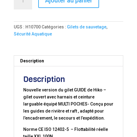
Ajouter au panier
de
X-
TREM
PRO
UGS :
H10700
Catégories :
Gilets de sauvetage
,
GUIDE
Sécurité Aquatique
RAFT
100N
Description
Description
Nouvelle version du gilet GUIDE de Hiko –
gilet ouvert avec harnais et ceinture
larguable équipé MULTI POCHES- Conçu pour
les guides de rivière et raft , adapté pour
l’encadrement, le secours et l’expédition.
Norme CE ISO 12402-5 – Flottabilité réelle
taille XXL 100N