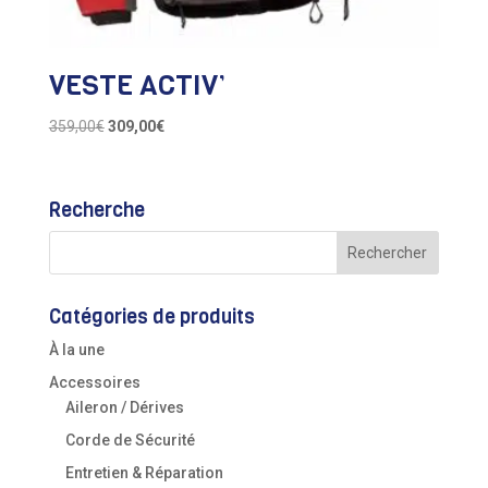
VESTE ACTIV’
Le
Le
359,00
€
309,00
€
prix
prix
initial
actuel
était :
est :
Recherche
359,00€.
309,00€.
Catégories de produits
À la une
Accessoires
Aileron / Dérives
Corde de Sécurité
Entretien & Réparation