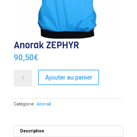
Anorak ZEPHYR
90,50
€
quantité
Ajouter au panier
de
Anorak
ZEPHYR
Catégorie :
Anorak
Description