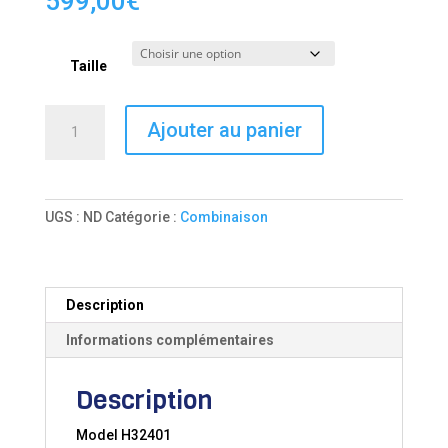
599,00
€
Taille
quantité
Ajouter au panier
de
Drysuit
VALKYRIE
+
UGS :
ND
Catégorie :
Combinaison
Description
Informations complémentaires
Description
Model H32401