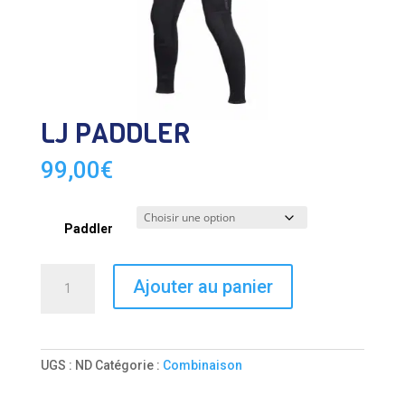
LJ PADDLER
99,00
€
Paddler
quantité
Ajouter au panier
de
LJ
PADDLER
UGS :
ND
Catégorie :
Combinaison