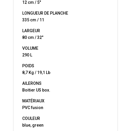
12 cm / 5″
LONGUEUR DE PLANCHE
335 cm / 11
LARGEUR
80 cm / 32″
VOLUME
290 L
POIDS
8,7 Kg / 19,1 Lb
AILERONS
Boitier US box.
MATÉRIAUX
PVC fusion
COULEUR
blue, green