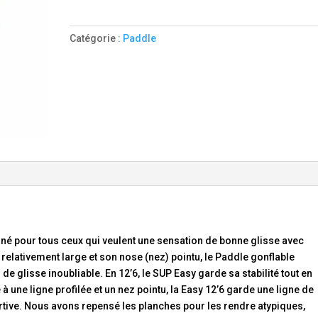
gonflable
Easy
Catégorie :
Paddle
12’6x30x6
tiné pour tous ceux qui veulent une sensation de bonne glisse avec
e) relativement large et son nose (nez) pointu, le Paddle gonflable
 glisse inoubliable. En 12’6, le SUP Easy garde sa stabilité tout en
 une ligne profilée et un nez pointu, la Easy 12’6 garde une ligne de
ortive. Nous avons repensé les planches pour les rendre atypiques,