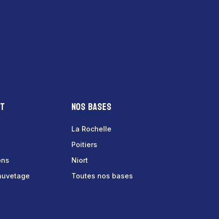
nt
Nos bases
La Rochelle
Poitiers
ons
Niort
sauvetage
Toutes nos bases