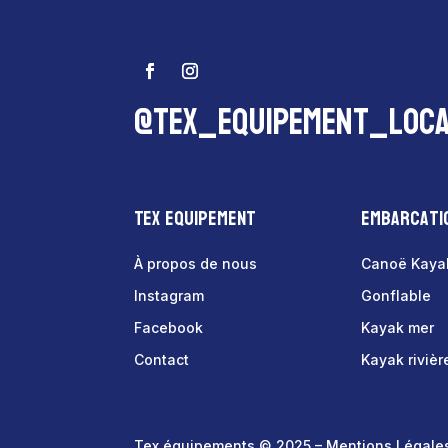
@tex_equipement_loca
Tex Equipement
Embarcati
À propos de nous
Canoë Kaya
Instagram
Gonflable
Facebook
Kayak mer
Contact
Kayak rivièr
Tex équipements © 2025 –
Mentions Légale