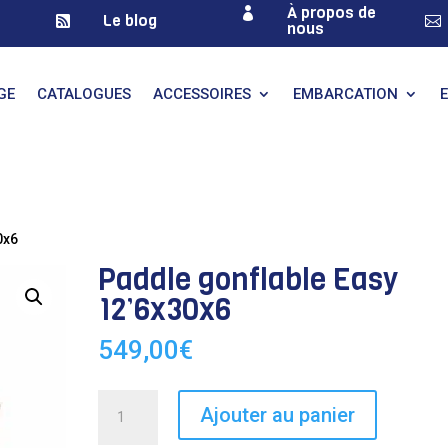
À propos de

Le blog


nous
GE
CATALOGUES
ACCESSOIRES
EMBARCATION
0x6
Paddle gonflable Easy
12’6x30x6
549,00
€
quantité
Ajouter au panier
de
Paddle