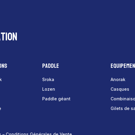
tion
ons
Paddle
Equipeme
k
Sroka
Anorak
Lozen
Casques
Paddle géant
Combinais
e
Gilets de 
s
–
Conditions Générales de Vente