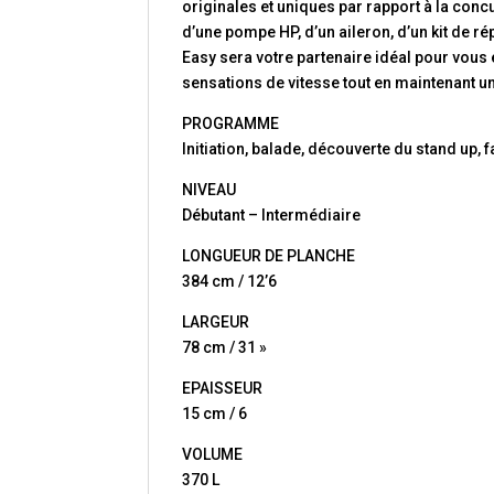
originales et uniques par rapport à la conc
d’une pompe HP, d’un aileron, d’un kit de re
Easy sera votre partenaire idéal pour vous e
sensations de vitesse tout en maintenant un
PROGRAMME
Initiation, balade, découverte du stand up, f
NIVEAU
Débutant – Intermédiaire
LONGUEUR DE PLANCHE
384 cm / 12’6
LARGEUR
78 cm / 31 »
EPAISSEUR
15 cm / 6
VOLUME
370 L