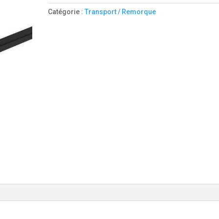
J
Catégorie :
Transport / Remorque
RACK