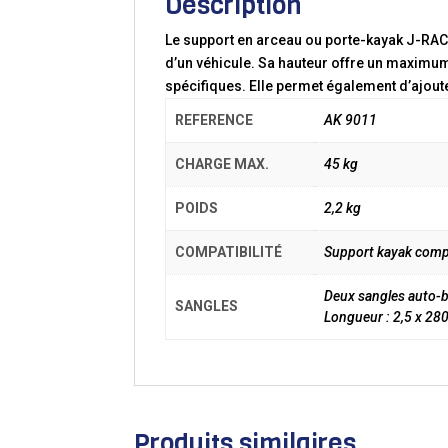
Description
Le support en arceau ou porte-kayak J-RACK
d’un véhicule. Sa hauteur offre un maximum
spécifiques. Elle permet également d’ajoute
REFERENCE
AK 9011
CHARGE MAX.
45 kg
POIDS
2,2 kg
COMPATIBILITÉ
Support kayak compati
Deux sangles auto-b
SANGLES
Longueur : 2,5 x 28
Produits similaires