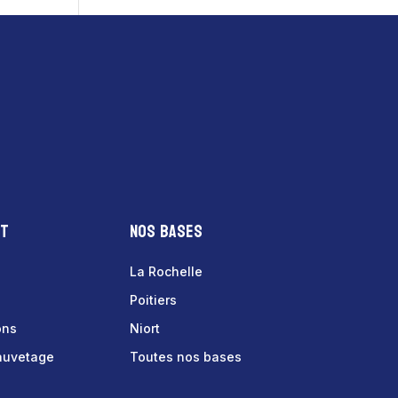
nt
Nos bases
La Rochelle
Poitiers
ons
Niort
sauvetage
Toutes nos bases