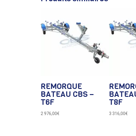
REMORQUE
REMOR
BATEAU CBS –
BATEAU
T6F
T8F
2 976,00
€
3 316,00
€