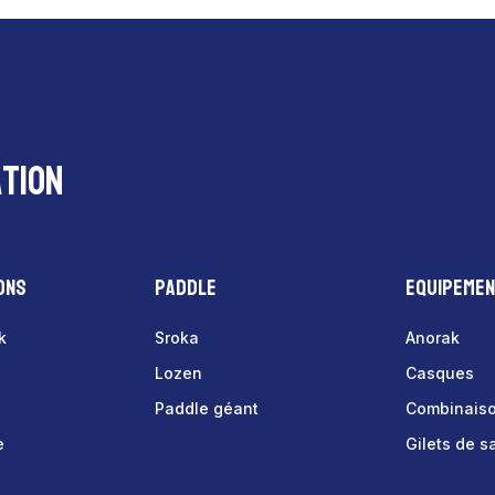
tion
ons
Paddle
Equipeme
k
Sroka
Anorak
Lozen
Casques
Paddle géant
Combinais
e
Gilets de 