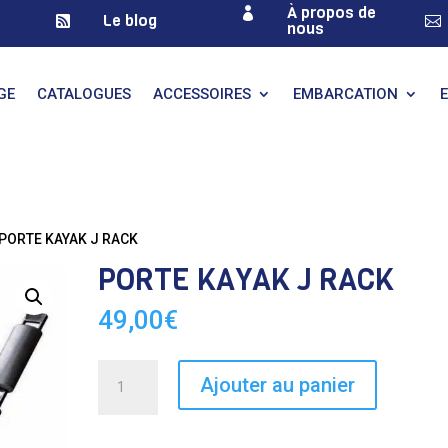
À propos de

Le blog


nous
GE
CATALOGUES
ACCESSOIRES
EMBARCATION
 PORTE KAYAK J RACK
PORTE KAYAK J RACK
49,00
€
quantité
Ajouter au panier
de
PORTE
KAYAK