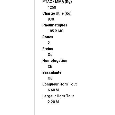
PTAC / MMA (Kg)
1250
Charge Utile (Kg)
930
Pneumatiques
185 R14C
Roues
2
Freins
Oui
Homologation
CE
Basculante
Oui
Longueur Hors Tout
6.60 M
Largeur Hors Tout
2.20 M