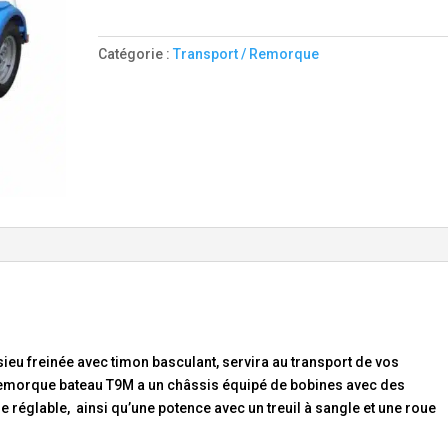
BATEAU
CBS
Catégorie :
Transport / Remorque
-
T9M
u freinée avec timon basculant, servira au transport de vos
morque bateau T9M a un châssis équipé de bobines avec des
dre réglable, ainsi qu’une potence avec un treuil à sangle et une roue