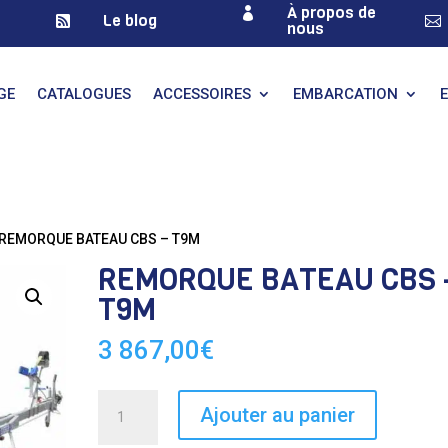
À propos de

Le blog


nous
GE
CATALOGUES
ACCESSOIRES
EMBARCATION
 REMORQUE BATEAU CBS – T9M
REMORQUE BATEAU CBS 
T9M
3 867,00
€
quantité
Ajouter au panier
de
REMORQUE