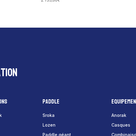
2 135,00
€
tion
ons
Paddle
Equipeme
k
Sroka
Anorak
Lozen
Casques
Paddle géant
Combinais