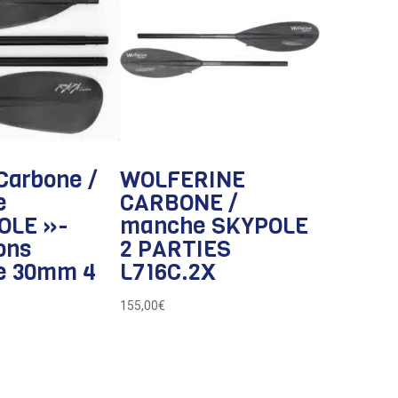
Carbone /
WOLFERINE
e
CARBONE /
OLE »-
manche SKYPOLE
ons
2 PARTIES
e 30mm 4
L716C.2X
155,00
€