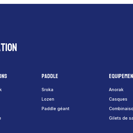
tion
ons
Paddle
Equipeme
k
Sroka
Anorak
Lozen
Casques
Paddle géant
Combinais
e
Gilets de 