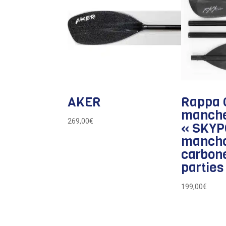
AKER
Rappa 
manch
269,00
€
« SKYP
manch
carbon
parties
199,00
€