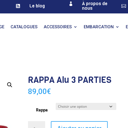
À propos de

Le blog


nous
GE
CATALOGUES
ACCESSOIRES
EMBARCATION
RAPPA Alu 3 PARTIES
89,00
€
Rappa
quantité