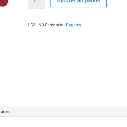
Ajouter au panier
de
RAPPA
Alu
3
UGS :
ND
Catégorie :
Pagaies
PARTIES
taires