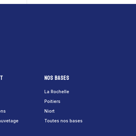
nt
Nos bases
La Rochelle
Poitiers
ons
Niort
sauvetage
Toutes nos bases