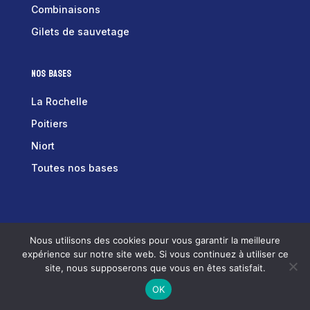
Combinaisons
Gilets de sauvetage
Nos bases
La Rochelle
Poitiers
Niort
Toutes nos bases
Tex équipements © 2025 –
Mentions Légales
–
Nous utilisons des cookies pour vous garantir la meilleure
Conditions Générales de Vente
expérience sur notre site web. Si vous continuez à utiliser ce
En raison de notre activité estivale, l'envoi des
site, nous supposerons que vous en êtes satisfait.
commandes est en pause jusqu'au 30 septembre.
OK
Ignorer