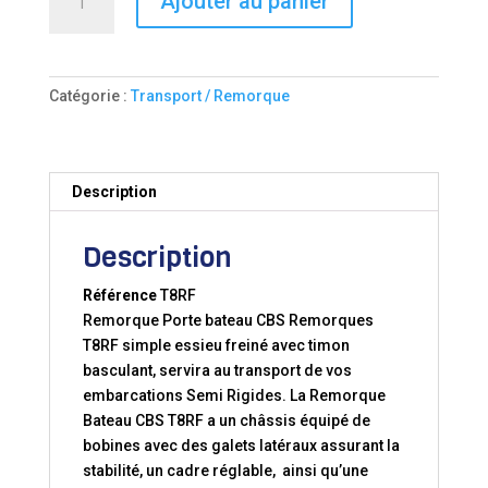
Ajouter au panier
de
REMORQUE
BATEAU
CBS
Catégorie :
Transport / Remorque
-
T8RF
Description
Description
Référence
T8RF
Remorque Porte bateau CBS Remorques
T8RF simple essieu freiné avec timon
basculant, servira au transport de vos
embarcations Semi Rigides. La Remorque
Bateau CBS T8RF a un châssis équipé de
bobines avec des galets latéraux assurant la
stabilité, un cadre réglable, ainsi qu’une