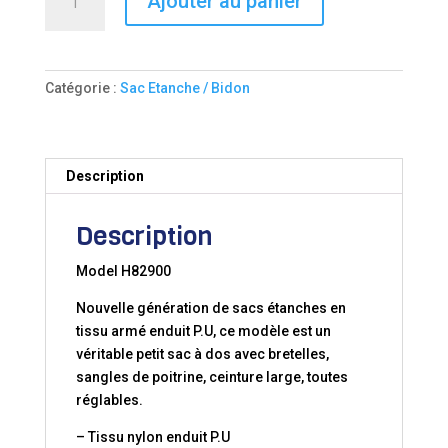
Ajouter au panier
de
SAC
ETANCHE
TRECK
Catégorie :
Sac Etanche / Bidon
BACKPACK
80L
Description
Description
Model H82900
Nouvelle génération de sacs étanches en
tissu armé enduit P.U, ce modèle est un
véritable petit sac à dos avec bretelles,
sangles de poitrine, ceinture large, toutes
réglables.
– Tissu nylon enduit P.U