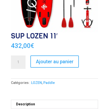
SUP LOZEN 11′
432,00
€
quantité
Ajouter au panier
de
SUP
LOZEN
11′
Catégories :
LOZEN
,
Paddle
Description