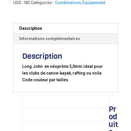
UGS :
ND
Catégories :
Combinaison
,
Equipement
JOHN
JUNIOR
Description
Informations complémentaires
Description
Long John en néoprène 3,0mm ideal pour
les clubs de canoe-kayak, rafting ou voile.
Code couleur par tailles.
TAILLES:
T1
6 ans
Pr
od
T2
8 ans
uit
T3
10 ans