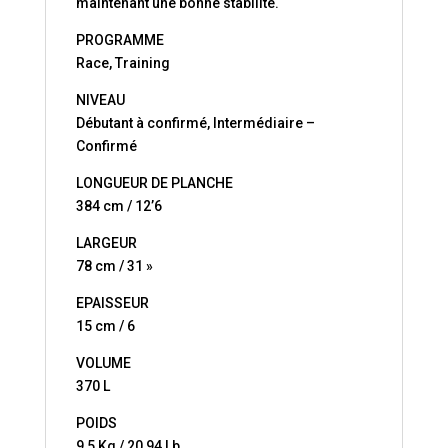
maintenant une bonne stabilité.
PROGRAMME
Race, Training
NIVEAU
Débutant à confirmé, Intermédiaire –
Confirmé
LONGUEUR DE PLANCHE
384 cm / 12’6
LARGEUR
78 cm / 31 »
EPAISSEUR
15 cm / 6
VOLUME
370 L
POIDS
9,5 Kg / 20,94 Lb