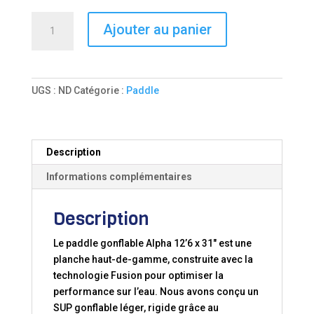
quantité
Ajouter au panier
de
Paddle
gonflable
Alpha
UGS :
ND
Catégorie :
Paddle
12’6x31x6
Fusion
Description
Informations complémentaires
Description
Le paddle gonflable Alpha 12’6 x 31″ est une
planche haut-de-gamme, construite avec la
technologie Fusion pour optimiser la
performance sur l’eau. Nous avons conçu un
SUP gonflable léger, rigide grâce au